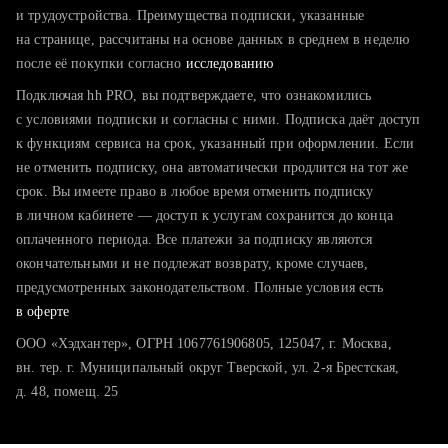
тратите много времени на поиск и вручную поднимаете
и трудоустройства. Преимущества подписки, указанные
резюме
на странице, рассчитаны на основе данных в среднем в неделю
после её покупки согласно
хотите сравнить себя с конкурентами и оценить шансы
исследованию
Подключая hh PRO, вы подтверждаете, что ознакомились
с условиями подписки и согласны с ними. Подписка даёт доступ
к функциям сервиса на срок, указанный при оформлении. Если
не отменить подписку, она автоматически продлится на тот же
срок. Вы имеете право в любое время отменить подписку
в личном кабинете — доступ к услугам сохранится до конца
оплаченного периода. Все платежи за подписку являются
окончательными и не подлежат возврату, кроме случаев,
предусмотренных законодательством. Полные условия есть
в оферте
ООО «Хэдхантер», ОГРН 1067761906805, 125047, г. Москва,
вн. тер. г. Муниципальный округ Тверской, ул. 2-я Брестская,
д. 48, помещ. 25