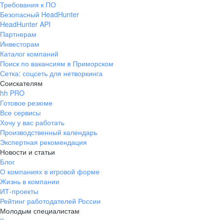
Требования к ПО
pr@ural.hh.ru
Безопасный HeadHunter
HeadHunter API
Краснодар
Партнерам
Инвесторам
ул. Янковского, д. 169, 7 этаж,
Каталог компаний
706 каб.
Поиск по вакансиям в Приморском
+7 861 205-55-57
Сетка: соцсеть для нетворкинга
pr@krd.hh.ru
Соискателям
hh PRO
Готовое резюме
Владивосток
Все сервисы
пер. Ланинский д. 4, офис 3.4
Хочу у вас работать
Производственный календарь
+7 423 202-33-28
Экспертная рекомендация
pr@dv.hh.ru
Новости и статьи
Блог
Новосибирск
О компаниях в игровой форме
Жизнь в компании
ул. Большевистская, д. 35,
ИТ-проекты
помещение 21
Рейтинг работодателей России
+7 383 207-94-64
Молодым специалистам