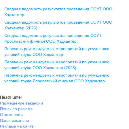
Сводная ведомость результатов проведения СОУТ ООО
Воронеж
Хэдхантер
Сводная ведомость результатов проведения СОУТ ООО
ул. Комиссаржевской, д. 10,
Хэдхантер (2026)
офис 1212
Сводная ведомость результатов проведения СОУТ
+7 473 280-05-05
Ярославский филиал ООО Хэдхантер
pr@vrn.hh.ru
Перечень рекомендуемых мероприятий по улучшению
условий труда ООО Хэдхантер
Казань
Перечень рекомендуемых мероприятий по улучшению
ул. Спартаковская, д. 2А, этаж 3,
условий труда ООО Хэдхантер (2026)
помещение 15
Перечень рекомендуемых мероприятий по улучшению
условий труда Ярославский филиал ООО Хэдхантер
+7 843 212-12-50
pr@kzn.hh.ru
HeadHunter
Размещение вакансий
Екатеринбург
Поиск по резюме
ул. Боевых Дружин, стр. 20,
О компании
5 этаж, офис 505, 521
Наши вакансии
Реклама на сайте
+7 343 226-79-99