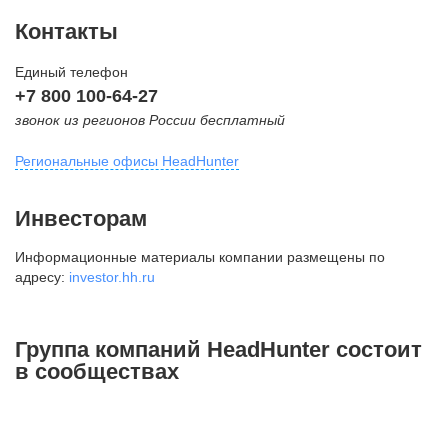
Контакты
Единый телефон
+7 800 100-64-27
звонок из регионов России бесплатный
Региональные офисы HeadHunter
Москва
Инвесторам
внутригородская территория
Информационные материалы компании размещены по
Муниципальный округ Тверской,
адресу:
investor.hh.ru
2-я Брестская ул., д. 48,
помещение 25
+7 495 974-64-27
Группа компаний HeadHunter состоит
+7 495 980-64-27
в сообществах
+7 495 134-92-24
press@hh.ru