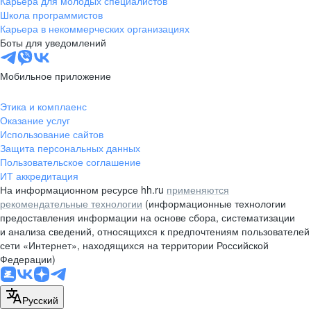
Карьера для молодых специалистов
pr@nsk.hh.ru
Школа программистов
Карьера в некоммерческих организациях
Минск
Боты для уведомлений
пр-т Дзержинского, д. 57,
10 этаж, помещение 45-1
Мобильное приложение
+375 (17)
336-03-02
Этика и комплаенс
pr@rabota.by
Оказание услуг
Использование сайтов
Алматы
Защита персональных данных
Пользовательское соглашение
пр. Абая, д. 151, БЦ Алатау,
ИТ аккредитация
12 этаж, офис 1209
На информационном ресурсе hh.ru
применяются
+7 727 232-13-13
рекомендательные технологии
(информационные технологии
pr@headhunter.com.kz
предоставления информации на основе сбора, систематизации
и анализа сведений, относящихся к предпочтениям пользователей
сети «Интернет», находящихся на территории Российской
Федерации)
Русский