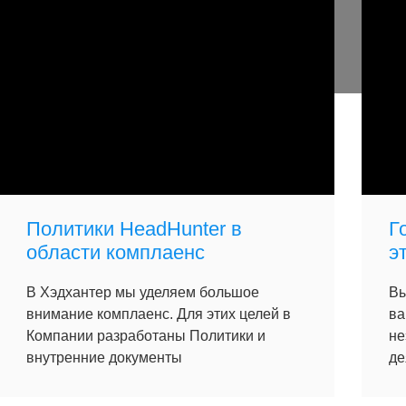
Политики HeadHunter в
Г
области комплаенс
э
В Хэдхантер мы уделяем большое
Вы
внимание комплаенс. Для этих целей в
ва
Компании разработаны Политики и
не
внутренние документы
де