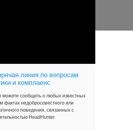
орячая линия по вопросам
тики и комплаенс
 можете сообщить о любых известных
м фактах недобросовестного или
этичного поведения, связанных с
ятельностью HeadHunter