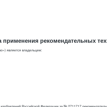
а применения рекомендательных тех
о») является владельцем:
е изобретений Российской Федерации за № 2711717 рекомендатель