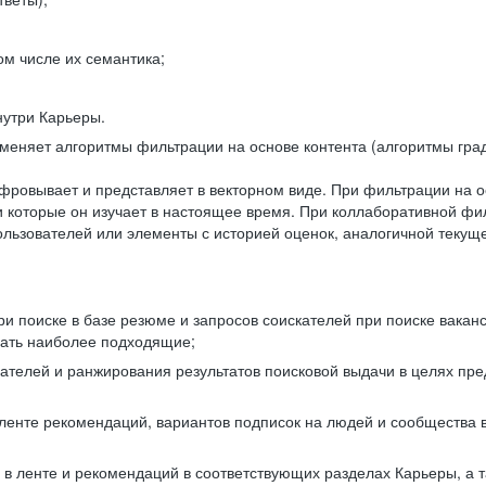
ом числе их семантика;
нутри Карьеры.
еняет алгоритмы фильтрации на основе контента (алгоритмы град
фровывает и представляет в векторном виде. При фильтрации на о
ли которые он изучает в настоящее время. При коллаборативной ф
льзователей или элементы с историей оценок, аналогичной текущ
и поиске в базе резюме и запросов соискателей при поиске вакан
рать наиболее подходящие;
одателей и ранжирования результатов поисковой выдачи в целях п
 ленте рекомендаций, вариантов подписок на людей и сообщества 
 в ленте и рекомендаций в соответствующих разделах Карьеры, а