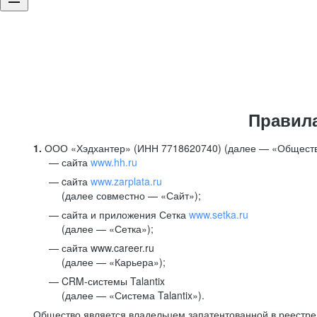
Правил
1.
ООО «Хэдхантер» (ИНН 7718620740) (далее — «Обществ
сайта
www.hh.ru
cайта
www.zarplata.ru
(далее совместно — «Сайт»);
сайта и приложения Сетка
www.setka.ru
(далее — «Сетка»);
сайта www.career.ru
(далее — «Карьера»);
CRM-системы Talantix
(далее — «Система Talantix»).
Общество является владельцем запатентованной в реестр