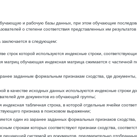
бучающую и рабочую базы данных, при этом обучающие последов
ователей о степени соответствия представленных им результатов 
 заключается в следующем:
ве строк которой используются индексные строки, соответствующ
ия матриц обучающая индексная матрица сжимается с частичной п
аранее заданным формальным признакам сходства, где документы,
ой в качестве исходных данных используются индексные строки д
ователей для документов из обучающей группы;
индексная табличная строка, в которой отдельные ячейки соответ
тствующего признака в поисковом выражении;
ляется один из заранее заданных формальных признаков сходства
ксным строкам которых соответствуют признаки сходства, соотве
е решающей системой из документов, предварительно отобранных 