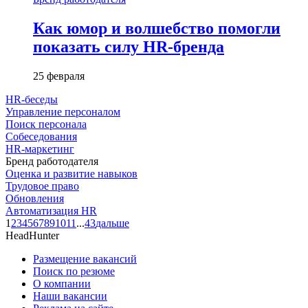
Как юмор и волшебство помогли
показать силу HR-бренда
25 февраля
HR-беседы
Управление персоналом
Поиск персонала
Собеседования
HR-маркетинг
Бренд работодателя
Оценка и развитие навыков
Трудовое право
Обновления
Автоматизация HR
1
2
3
4
5
6
7
8
9
10
11
...
43
дальше
HeadHunter
Размещение вакансий
Поиск по резюме
О компании
Наши вакансии