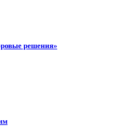
фровые решения»
мим