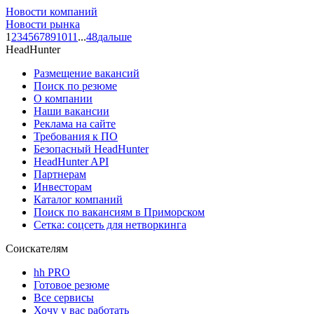
Новости компаний
Новости рынка
1
2
3
4
5
6
7
8
9
10
11
...
48
дальше
HeadHunter
Размещение вакансий
Поиск по резюме
О компании
Наши вакансии
Реклама на сайте
Требования к ПО
Безопасный HeadHunter
HeadHunter API
Партнерам
Инвесторам
Каталог компаний
Поиск по вакансиям в Приморском
Сетка: соцсеть для нетворкинга
Соискателям
hh PRO
Готовое резюме
Все сервисы
Хочу у вас работать