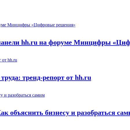
 панели hh.ru на форуме Минцифры «Ци
труда: тренд-репорт от hh.ru
Как объяснить бизнесу и разобраться са