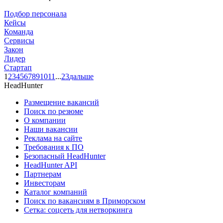
Подбор персонала
Кейсы
Команда
Сервисы
Закон
Лидер
Стартап
1
2
3
4
5
6
7
8
9
10
11
...
23
дальше
HeadHunter
Размещение вакансий
Поиск по резюме
О компании
Наши вакансии
Реклама на сайте
Требования к ПО
Безопасный HeadHunter
HeadHunter API
Партнерам
Инвесторам
Каталог компаний
Поиск по вакансиям в Приморском
Сетка: соцсеть для нетворкинга