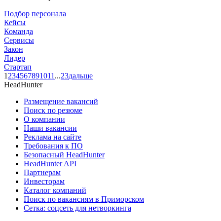
Подбор персонала
Кейсы
Команда
Сервисы
Закон
Лидер
Стартап
1
2
3
4
5
6
7
8
9
10
11
...
23
дальше
HeadHunter
Размещение вакансий
Поиск по резюме
О компании
Наши вакансии
Реклама на сайте
Требования к ПО
Безопасный HeadHunter
HeadHunter API
Партнерам
Инвесторам
Каталог компаний
Поиск по вакансиям в Приморском
Сетка: соцсеть для нетворкинга