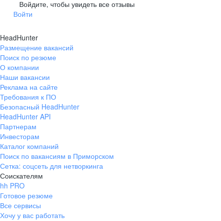
Гусев
Зеленоградск
Войдите, чтобы увидеть все отзывы
Войти
Краснознаменск
Ладушкин
(Калининградская
область)
HeadHunter
Мамоново
Неман
Размещение вакансий
Нестеров
Озерск
Поиск по резюме
(Калининградская
О компании
область)
Наши вакансии
Пионерский
Полесск
Реклама на сайте
Требования к ПО
Правдинск
Светлогорск
(Калининградская
Безопасный HeadHunter
область)
HeadHunter API
Светлый
Славск
Партнерам
Инвесторам
Советск
Черняховск
Каталог компаний
(Калининградская
область)
Поиск по вакансиям в Приморском
Сетка: соцсеть для нетворкинга
Республика Коми
Воркута
Соискателям
Вуктыл
Емва
hh PRO
Инта
Микунь
Готовое резюме
Все сервисы
Печора
Сосногорск
Хочу у вас работать
Усинск
Ухта