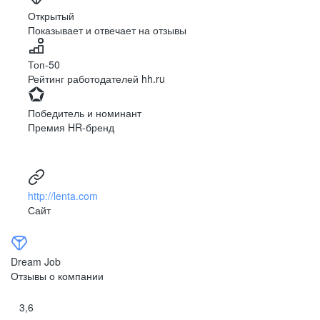
Ярославль
Луганск
Открытый
Показывает и отвечает на отзывы
Луцк
Севастополь
Симферополь
Сумы
Топ-50
Тернополь
Ужгород
Рейтинг работодателей hh.ru
Харьков
Херсон
Хмельницкий
Черкассы
Победитель и номинант
Черновцы
Чернигов
Премия HR-бренд
Ленинградская
Ханты-Мансийск
область
Тольятти
Дудинка
(Красноярский край)
http://lenta.com
Тура (Красноярский
Агинское
Сайт
край)
(Забайкальский АО)
Усть-Ордынский
Палана
Анадырь
Сочи
Dream Job
Норильск
Дзержинск
Отзывы о компании
(Нижегородская
область)
3,6
Арзамас
Саров