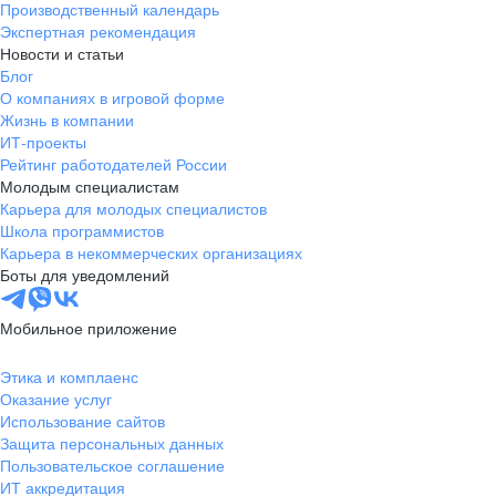
Производственный календарь
Новгородская
Боровичи
Экспертная рекомендация
область
Новости и статьи
Валдай
Малая Вишера
Блог
О компаниях в игровой форме
Окуловка
Пестово
Жизнь в компании
Сольцы
Старая Русса
ИТ-проекты
Холм
Чудово
Рейтинг работодателей России
Мурманская область
Апатиты
Молодым специалистам
Карьера для молодых специалистов
Гаджиево
Заозерск
Школа программистов
Заполярный
Кандалакша
Карьера в некоммерческих организациях
Кировск (Мурманская
Ковдор
Боты для уведомлений
область)
Кола
Мончегорск
Мобильное приложение
Оленегорск
Островной
Полярные Зори
Полярный
Этика и комплаенс
Оказание услуг
Североморск
Снежногорск
Использование сайтов
Республика Карелия
Беломорск
Защита персональных данных
Кемь
Кондопога
Пользовательское соглашение
ИТ аккредитация
Костомукша
Лахденпохья