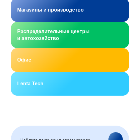
Магазины и производство
Распределительные центры
и автохозяйство
Офис
Lenta Tech
Москва
Санкт-Петербург
Екатеринбург
Новосибирск
Горно-Алтайск
Барнаул
Благовещенск
Архангельск
(Амурская область)
Астрахань
Белгород