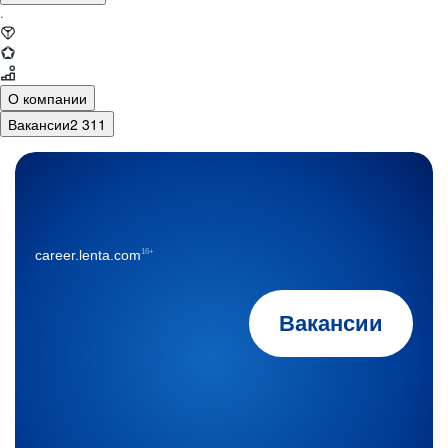
·
О компании
Вакансии
2 311
16+
career.lenta.com
Вакансии