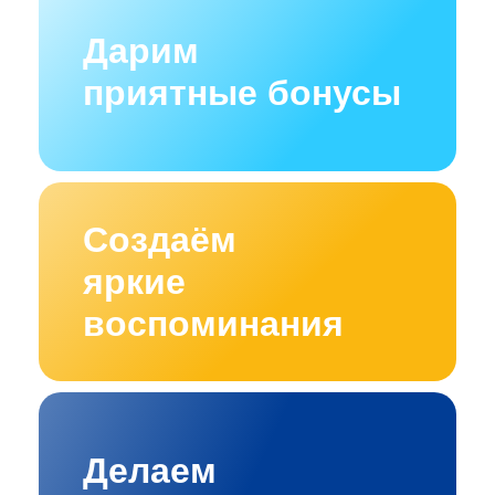
Дарим
приятные бонусы
Создаём
яркие
воспоминания
Делаем