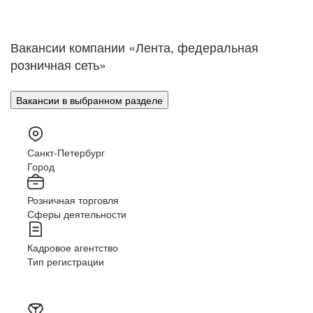
Нижний Новгород
Великий Новгород
Омск
Орел
Вакансии компании «Лента, федеральная
Оренбург
Пенза
розничная сеть»
Пермь
Петрозаводск
Псков
Ростов-на-Дону
Вакансии в выбранном разделе
Рязань
Самара
Саратов
Якутск
Южно-Сахалинск
Владикавказ
Санкт-Петербург
Смоленск
Ставрополь
Город
Тамбов
Казань
Розничная торговля
Тверь
Томск
Сферы деятельности
Кызыл
Тула
Тюмень
Ижевск
Кадровое агентство
Ульяновск
Уфа
Тип регистрации
Хабаровск
Абакан
Челябинск
Грозный
Чита
Чебоксары