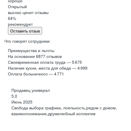
хорошо
Обнинск
Салехард
Открытый
высоко ценит отзывы
Буркина Фасо
Минск
64
%
Гомель
Могилев
рекомендует
Витебск
Гродно
Оставить отзыв
Брест
Архангельская
область
Что говорят сотрудники
Каргополь
Коряжма
Преимущества и льготы
Котлас
Мезень
На основании
6877
отзывов
Своевременная оплата труда — 5 675
Мирный
Новодвинск
(Архангельская
Наличие кухни, места для обеда — 4 999
область)
Оплата больничного — 4 771
Няндома
Онега
Северодвинск
Сольвычегодск
Продавец универал
Шенкурск
Калининградская
5,0
область
Июнь 2025
Багратионовск
Балтийск
Свобода выбора графика, лояльность,рядом с домом,
взаимопонимание,дружелюбный коллектив
Гвардейск
Гурьевск
(Калининградская
область)