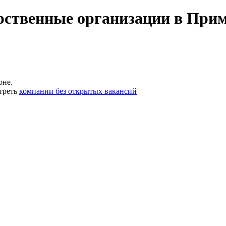
арственные организации в При
оне.
треть
компании без открытых вакансий